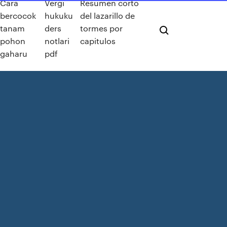
Cara
Vergi
Resumen corto
bercocok
hukuku
del lazarillo de
tanam
ders
tormes por
pohon
notlari
capitulos
gaharu
pdf