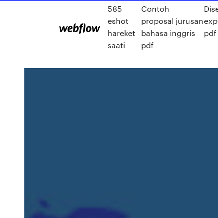
585
Contoh
Dis
eshot
proposal jurusan
exp
hareket
bahasa inggris
pdf
saati
pdf